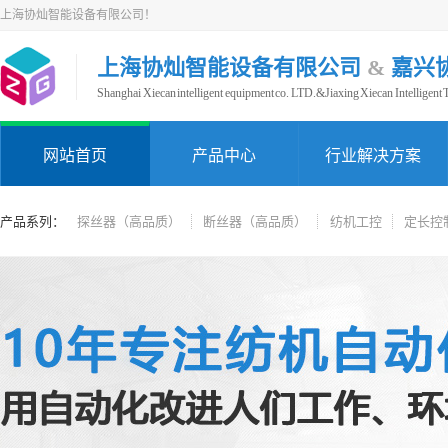
上海协灿智能设备有限公司！
上海协灿智能设备有限公司
&
嘉兴
Shanghai Xiecan intelligent equipment co. LTD.&Jiaxing Xiecan Intelligent
网站首页
产品中心
行业解决方案
产品系列：
探丝器（高品质）
断丝器（高品质）
纺机工控
定长控