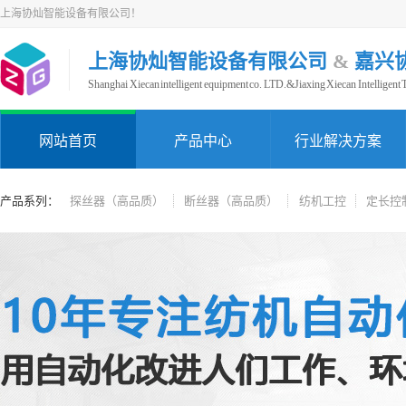
上海协灿智能设备有限公司！
上海协灿智能设备有限公司
&
嘉兴
Shanghai Xiecan intelligent equipment co. LTD.&Jiaxing Xiecan Intelligent
网站首页
产品中心
行业解决方案
产品系列：
探丝器（高品质）
断丝器（高品质）
纺机工控
定长控