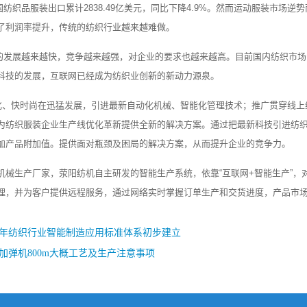
国纺织品服装出口累计2838.49亿美元，同比下降4.9%。然而运动服装市场
了利润率提升，传统的纺织行业越来越难做。
发展越来越快，竞争越来越强，对企业的要求也越来越高。目前国内纺织市场
科技的发展，互联网已经成为纺织业创新的新动力源泉。
、快时尚在迅猛发展，引进最新自动化机械、智能化管理技术；推广贯穿线上
为纺织服装企业生产线优化革新提供全新的解决方案。通过把最新科技引进纺
加产品附加值。提供面对瓶颈及困局的解决方案，从而提升企业的竞争力。
械生产厂家，荥阳纺机自主研发的智能生产系统，依靠“互联网+智能生产”，
理，并为客户提供远程服务，通过网络实时掌握订单生产和交货进度，产品市
20年纺织行业智能制造应用标准体系初步建立
加弹机800m大概工艺及生产注意事项