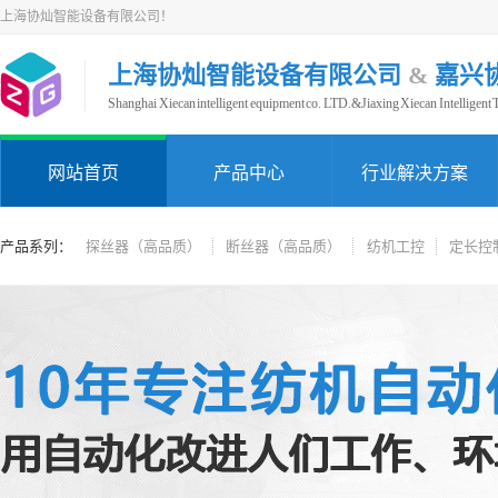
上海协灿智能设备有限公司！
上海协灿智能设备有限公司
&
嘉兴
Shanghai Xiecan intelligent equipment co. LTD.&Jiaxing Xiecan Intelligent
网站首页
产品中心
行业解决方案
产品系列：
探丝器（高品质）
断丝器（高品质）
纺机工控
定长控