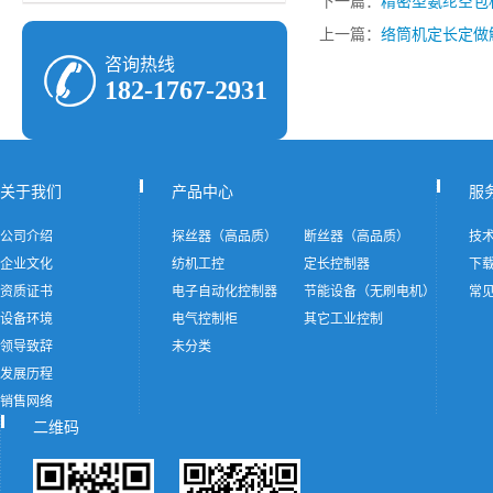
下一篇：
精密型氨纶空包
上一篇：
络筒机定长定做
咨询热线
182-1767-2931
关于我们
产品中心
服
公司介绍
探丝器（高品质）
断丝器（高品质）
技
企业文化
纺机工控
定长控制器
下
资质证书
电子自动化控制器
节能设备（无刷电机）
常
设备环境
电气控制柜
其它工业控制
领导致辞
未分类
发展历程
销售网络
二维码